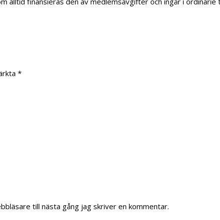
tid finansieras den av medlemsavgifter och ingår i ordinarie trän
märkta
*
bläsare till nästa gång jag skriver en kommentar.