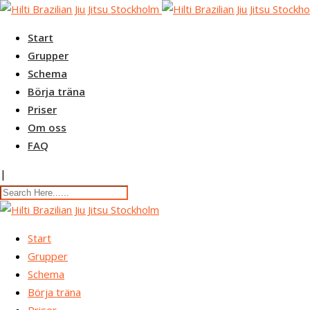
Skip
to
Start
content
Grupper
Schema
Börja träna
Priser
Om oss
FAQ
|
Start
Grupper
Schema
Börja träna