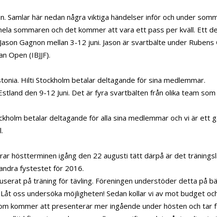
en. Samlar här nedan några viktiga händelser inför och under som
ela sommaren och det kommer att vara ett pass per kväll. Ett det
Jason Gagnon mellan 3-12 juni. Jason är svartbälte under Rubens 
an Open (IBJJF).
stonia. Hilti Stockholm betalar deltagande för sina medlemmar.
Estland den 9-12 Juni. Det är fyra svartbälten från olika team som
tockholm betalar deltagande för alla sina medlemmar och vi är ett 
.
ar höstterminen igång den 22 augusti tätt därpå är det träningsläg
andra fystestet för 2016.
kuserat på träning för tävling. Föreningen understöder detta på bäs
 Låt oss undersöka möjligheten! Sedan kollar vi av mot budget och
t som kommer att presenterar mer ingående under hösten och tar 