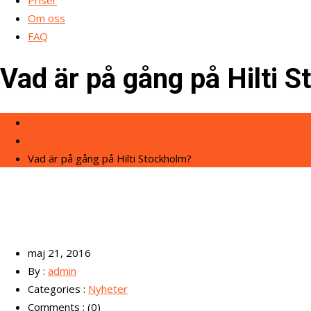
Priser
Om oss
FAQ
Vad är på gång på Hilti 
Home
Nyheter
Vad är på gång på Hilti Stockholm?
maj 21, 2016
By :
admin
Categories :
Nyheter
Comments : (0)