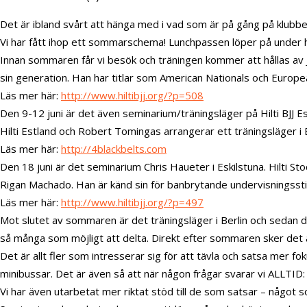
Det är ibland svårt att hänga med i vad som är på gång på klubb
Vi har fått ihop ett sommarschema! Lunchpassen löper på under h
Innan sommaren får vi besök och träningen kommer att hållas av 
sin generation. Han har titlar som American Nationals och Europe
Läs mer här:
http://www.hiltibjj.org/?p=508
Den 9-12 juni är det även seminarium/träningsläger på Hilti BJJ E
Hilti Estland och Robert Tomingas arrangerar ett träningsläger i 
Läs mer här:
http://4blackbelts.com
Den 18 juni är det seminarium Chris Haueter i Eskilstuna. Hilti S
Rigan Machado. Han är känd sin för banbrytande undervisningsstil
Läs mer här:
http://www.hiltibjj.org/?p=497
Mot slutet av sommaren är det träningsläger i Berlin och sedan dr
så många som möjligt att delta. Direkt efter sommaren sker det 
Det är allt fler som intresserar sig för att tävla och satsa mer fo
minibussar. Det är även så att när någon frågar svarar vi ALLTID:
Vi har även utarbetat mer riktat stöd till de som satsar – någo