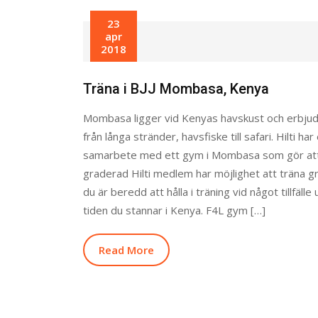
23
apr
2018
Träna i BJJ Mombasa, Kenya
Mombasa ligger vid Kenyas havskust och erbjude
från långa stränder, havsfiske till safari. Hilti har
samarbete med ett gym i Mombasa som gör at
graderad Hilti medlem har möjlighet att träna g
du är beredd att hålla i träning vid något tillfälle
tiden du stannar i Kenya. F4L gym […]
Read More