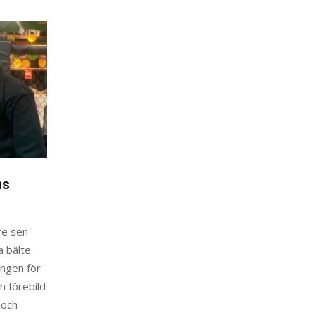
ns
are sen
a bälte
ången för
h förebild
 och