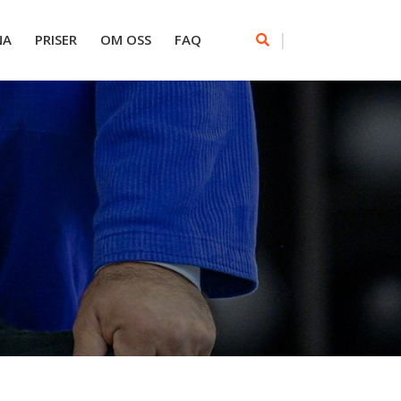
|
NA
PRISER
OM OSS
FAQ
1