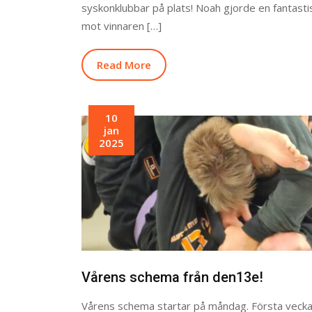
syskonklubbar på plats! Noah gjorde en fantast
mot vinnaren […]
Read More
10
jan
2025
Vårens schema från den13e!
Vårens schema startar på måndag. Första veck