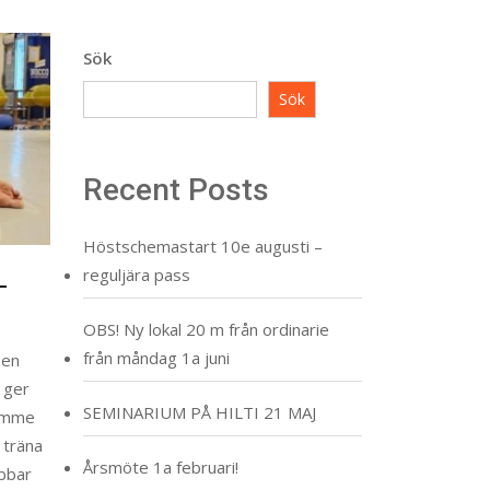
Sök
Sök
Recent Posts
Höstschemastart 10e augusti –
reguljära pass
–
OBS! Ny lokal 20 m från ordinarie
från måndag 1a juni
sen
 ger
SEMINARIUM PÅ HILTI 21 MAJ
timme
 träna
Årsmöte 1a februari!
obbar