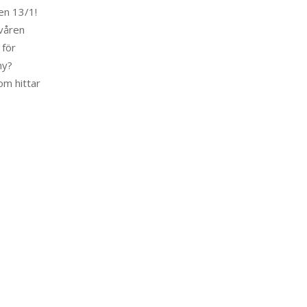
en 13/1!
 våren
 för
ny?
om hittar