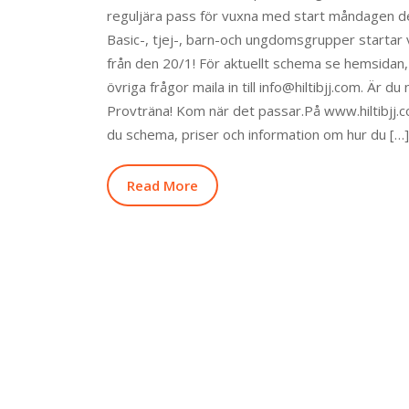
reguljära pass för vuxna med start måndagen d
Basic-, tjej-, barn-och ungdomsgrupper startar
från den 20/1! För aktuellt schema se hemsidan,
övriga frågor maila in till info@hiltibjj.com. Är du 
Provträna! Kom när det passar.På www.hiltibjj.c
du schema, priser och information om hur du […]
Read More