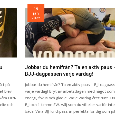
19
jan
2025
u
Jobbar du hemifrån? Ta en aktiv paus 
BJJ-dagpassen varje vardag!
årt på
Jobbar du hemifrån? Ta en aktiv paus – BJJ-dagpas
et blev
varje vardag! Bryt av arbetsdagen med något som
åra Hilti-
energi, fokus och glädje. Varje vardag året runt. 1
elie och
BJJ och 1 timme SW. Välj som du vill eller varför inte
båda. Våra BJJ-lunchpass är perfekta för dig som j