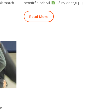
isk match
hemifrån och vill:
Få ny energi […]
Read More
an