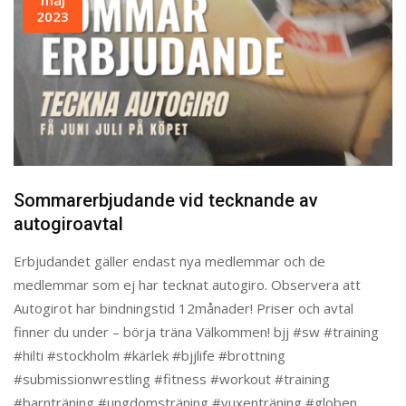
2023
Sommarerbjudande vid tecknande av
autogiroavtal
Erbjudandet gäller endast nya medlemmar och de
medlemmar som ej har tecknat autogiro. Observera att
Autogirot har bindningstid 12månader! Priser och avtal
finner du under – börja träna Välkommen! bjj #sw #training
#hilti #stockholm #kärlek #bjjlife #brottning
#submissionwrestling #fitness #workout #training
#barnträning #ungdomsträning #vuxenträning #globen