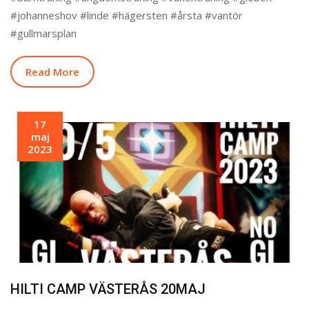
#johanneshov #linde #hägersten #årsta #vantör
#gullmarsplan
Read More
17
maj
2023
HILTI CAMP VÄSTERÅS 20MAJ