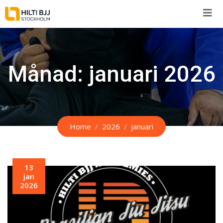
Skip
to
content
Månad:
januari 2026
Home
2026
januari
13
jan
2026