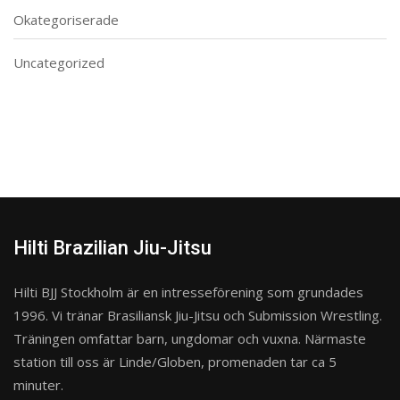
Okategoriserade
Uncategorized
Hilti Brazilian Jiu-Jitsu
Hilti BJJ Stockholm är en intresseförening som grundades
1996. Vi tränar Brasiliansk Jiu-Jitsu och Submission Wrestling.
Träningen omfattar barn, ungdomar och vuxna. Närmaste
station till oss är Linde/Globen, promenaden tar ca 5
minuter.