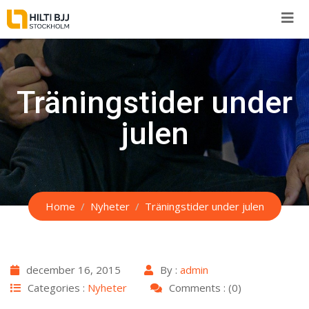
Skip
to
content
Träningstider under
julen
Home
Nyheter
Träningstider under julen
december 16, 2015
By :
admin
Categories :
Nyheter
Comments : (0)