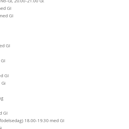
o-Gi, 20.00-21.00 Gi.
med GI
 med GI
ed GI
 GI
ed GI
 Gi
ng
d GI
s födelsedag) 18.00-19.30 med GI
i.