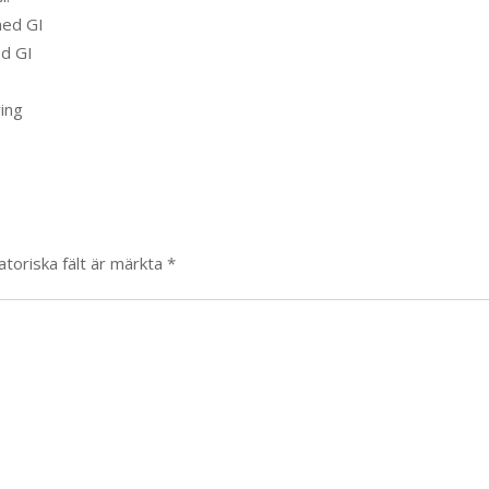
med GI
d GI
ing
atoriska fält är märkta
*