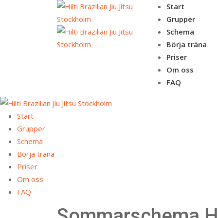
Skip
Start
to
Grupper
content
Schema
Börja träna
Priser
Om oss
FAQ
Start
Grupper
Schema
Börja träna
Priser
Om oss
FAQ
Sommarschema Hil