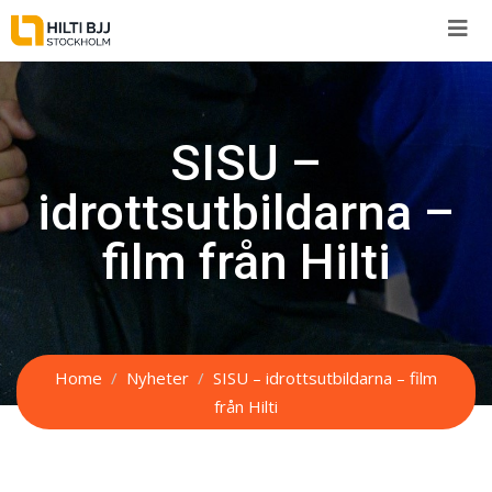
Skip
to
content
SISU –
idrottsutbildarna –
film från Hilti
Home
Nyheter
SISU – idrottsutbildarna – film
från Hilti