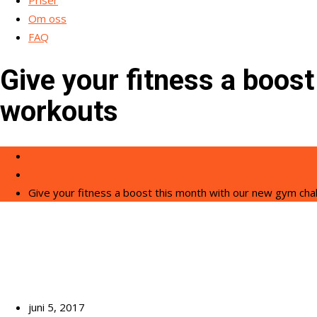
Priser
Om oss
FAQ
Give your fitness a boos
workouts
Home
Fitness
Give your fitness a boost this month with our new gym ch
juni 5, 2017