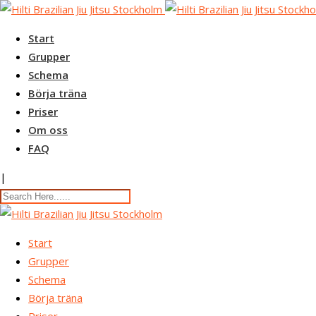
Skip
to
Start
content
Grupper
Schema
Börja träna
Priser
Om oss
FAQ
|
Start
Grupper
Schema
Börja träna