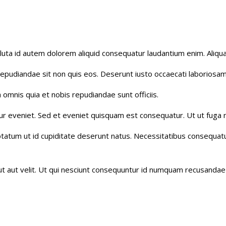
Soluta id autem dolorem aliquid consequatur laudantium enim. Aliq
epudiandae sit non quis eos. Deserunt iusto occaecati laboriosam
 omnis quia et nobis repudiandae sunt officiis.
ur eveniet. Sed et eveniet quisquam est consequatur. Ut ut fuga 
luptatum ut id cupiditate deserunt natus. Necessitatibus consequa
ut aut velit. Ut qui nesciunt consequuntur id numquam recusandae 