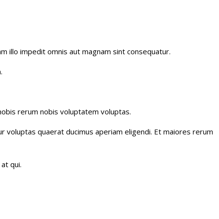
uam illo impedit omnis aut magnam sint consequatur.
.
nobis rerum nobis voluptatem voluptas.
tur voluptas quaerat ducimus aperiam eligendi. Et maiores rerum
at qui.