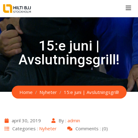
Skip
to
content
15:e juni |
Avslutningsgrill!
Home
Nyheter
15:e juni | Avslutningsgrill!
april 30, 2019
By :
admin
Categories :
Nyheter
Comments : (0)