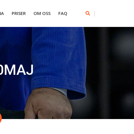
|
NA
PRISER
OM OSS
FAQ
20MAJ