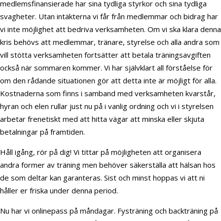
medlemsfinansierade har sina tydliga styrkor och sina tydliga
svagheter. Utan intäkterna vi får från medlemmar och bidrag har
vi inte möjlighet att bedriva verksamheten. Om vi ska klara denna
kris behövs att medlemmar, tränare, styrelse och alla andra som
vill stötta verksamheten fortsätter att betala träningsavgiften
också när sommaren kommer. Vi har självklart all förståelse för
om den rådande situationen gör att detta inte är möjligt för alla.
Kostnaderna som finns i samband med verksamheten kvarstår,
hyran och elen rullar just nu på i vanlig ordning och vi i styrelsen
arbetar frenetiskt med att hitta vägar att minska eller skjuta
betalningar på framtiden.
Håll igång, rör på dig! Vi tittar på möjligheten att organisera
andra former av träning men behöver säkerställa att hälsan hos
de som deltar kan garanteras. Sist och minst hoppas vi att ni
håller er friska under denna period.
Nu har vi onlinepass på måndagar. Fysträning och backträning på