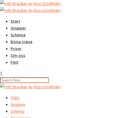
Skip
to
content
Start
Grupper
Schema
Börja träna
Priser
Om oss
FAQ
|
Start
Grupper
Schema