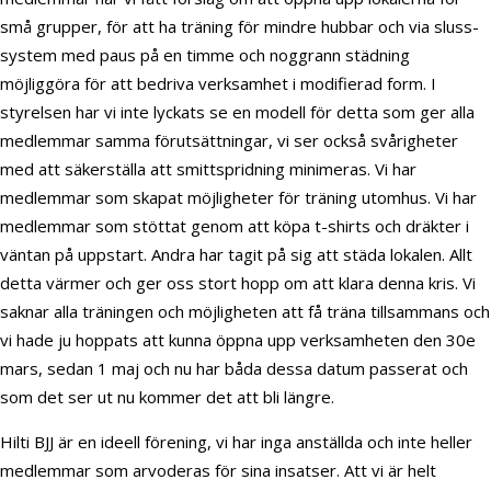
små grupper, för att ha träning för mindre hubbar och via sluss-
system med paus på en timme och noggrann städning
möjliggöra för att bedriva verksamhet i modifierad form. I
styrelsen har vi inte lyckats se en modell för detta som ger alla
medlemmar samma förutsättningar, vi ser också svårigheter
med att säkerställa att smittspridning minimeras. Vi har
medlemmar som skapat möjligheter för träning utomhus. Vi har
medlemmar som stöttat genom att köpa t-shirts och dräkter i
väntan på uppstart. Andra har tagit på sig att städa lokalen. Allt
detta värmer och ger oss stort hopp om att klara denna kris. Vi
saknar alla träningen och möjligheten att få träna tillsammans och
vi hade ju hoppats att kunna öppna upp verksamheten den 30e
mars, sedan 1 maj och nu har båda dessa datum passerat och
som det ser ut nu kommer det att bli längre.
Hilti BJJ är en ideell förening, vi har inga anställda och inte heller
medlemmar som arvoderas för sina insatser. Att vi är helt