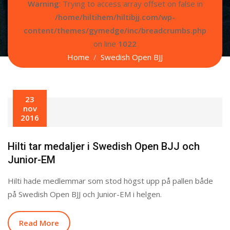
Warning
: Trying to access array offset on false in
/home/hiltihem/hiltibjj.com/wp-
content/themes/gymedge/inc/breadcrumbs.php
on line
1022
Home
Swedish Open BJJ
23
nov
2016
Hilti tar medaljer i Swedish Open BJJ och
Junior-EM
Hilti hade medlemmar som stod högst upp på pallen både
på Swedish Open BJJ och Junior-EM i helgen.
Read More