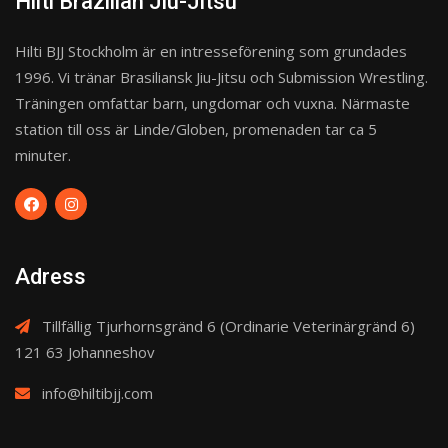
Hilti Brazilian Jiu-Jitsu
Hilti BJJ Stockholm är en intresseförening som grundades
1996. Vi tränar Brasiliansk Jiu-Jitsu och Submission Wrestling.
Träningen omfattar barn, ungdomar och vuxna. Närmaste
station till oss är Linde/Globen, promenaden tar ca 5
minuter.
Adress
Tillfällig Tjurhornsgränd 6 (Ordinarie Veterinärgränd 6)
121 63 Johanneshov
info@hiltibjj.com