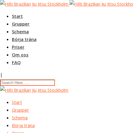
Skip
to
Start
content
Grupper
Schema
Börja träna
Priser
Om oss
FAQ
|
Start
Grupper
Schema
Börja träna