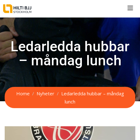
Skip
to
content
Ledarledda hubbar
– måndag lunch
Home
Nyheter
Ledarledda hubbar – måndag
lunch