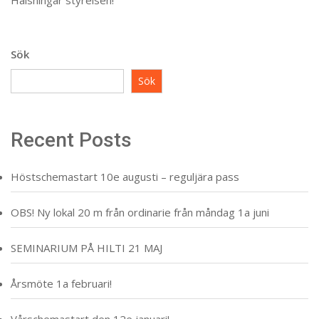
Hälsningar styrelsen!
Sök
Sök
Recent Posts
Höstschemastart 10e augusti – reguljära pass
OBS! Ny lokal 20 m från ordinarie från måndag 1a juni
SEMINARIUM PÅ HILTI 21 MAJ
Årsmöte 1a februari!
Vårschemastart den 12e januari!