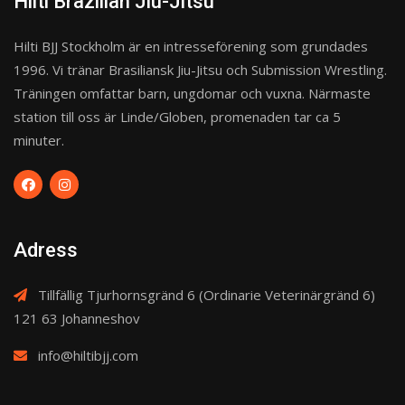
Hilti Brazilian Jiu-Jitsu
Hilti BJJ Stockholm är en intresseförening som grundades
1996. Vi tränar Brasiliansk Jiu-Jitsu och Submission Wrestling.
Träningen omfattar barn, ungdomar och vuxna. Närmaste
station till oss är Linde/Globen, promenaden tar ca 5
minuter.
Adress
Tillfällig Tjurhornsgränd 6 (Ordinarie Veterinärgränd 6)
121 63 Johanneshov
info@hiltibjj.com