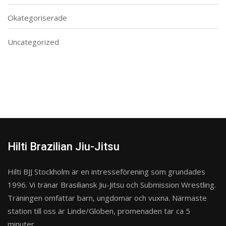
Okategoriserade
Uncategorized
Hilti Brazilian Jiu-Jitsu
Hilti BJJ Stockholm är en intresseförening som grundades
1996. Vi tränar Brasiliansk Jiu-Jitsu och Submission Wrestling.
Träningen omfattar barn, ungdomar och vuxna. Närmaste
station till oss är Linde/Globen, promenaden tar ca 5
minuter.