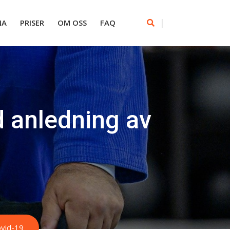
|
NA
PRISER
OM OSS
FAQ
d anledning av
ovid-19