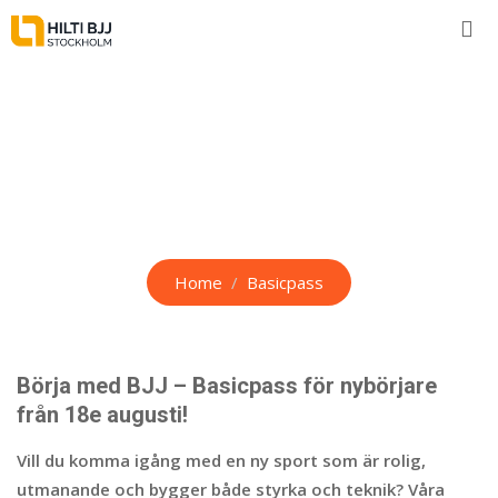
Skip
to
content
Basicpass
Home
Basicpass
Börja med BJJ – Basicpass för nybörjare
från 18e augusti!
Vill du komma igång med en ny sport som är rolig,
utmanande och bygger både styrka och teknik? Våra