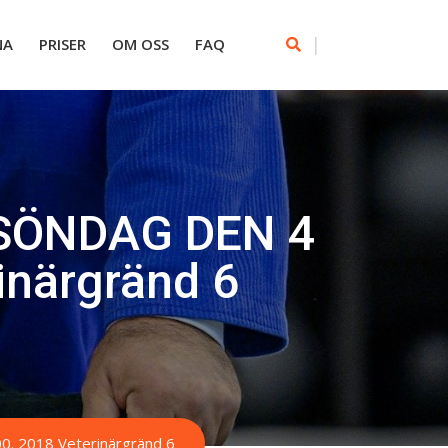
|
NA
PRISER
OM OSS
FAQ
SÖNDAG DEN 4
inärgränd 6
 2018 Veterinärgränd 6