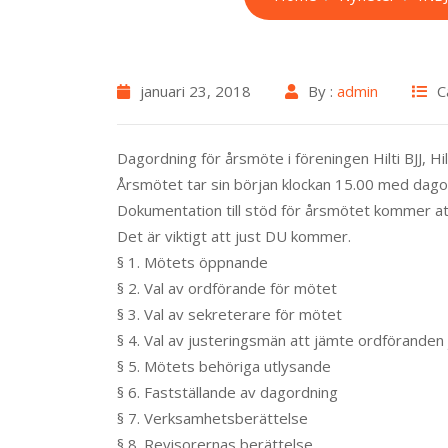
januari 23, 2018
By :
admin
C
Dagordning för årsmöte i föreningen Hilti BJJ, H
Årsmötet tar sin början klockan 15.00 med dago
Dokumentation till stöd för årsmötet kommer att f
Det är viktigt att just DU kommer.
§ 1. Mötets öppnande
§ 2. Val av ordförande för mötet
§ 3. Val av sekreterare för mötet
§ 4. Val av justeringsmän att jämte ordföranden
§ 5. Mötets behöriga utlysande
§ 6. Fastställande av dagordning
§ 7. Verksamhetsberättelse
§ 8. Revisorernas berättelse