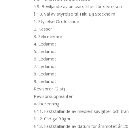
§ 9. Beviljande av ansvarsfrihet för styrelsen
§ 10. Val av styrelse till Hilti BJJ Stockholm
1. Styrelse Ordförande
2. Kassör
3. Sekreterare
4. Ledamot
5. Ledamot
6. Ledamot
7. Ledamot
8. Ledamot
9. Ledamot
Revisorer (2 st)
Revisorsuppleanter
Valberedning
§ 11. Fastställande av medlemsavgifter och trän
§ 12. Övriga frågor
§ 13. Fastställande av datum för årsmötet år 2