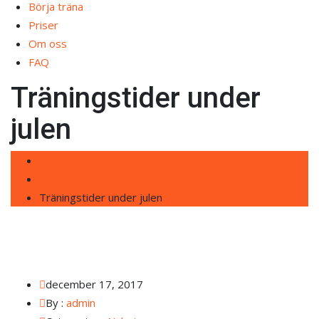
Börja träna
Priser
Om oss
FAQ
Träningstider under
julen
Home
Nyheter
Träningstider under julen
december 17, 2017
By :
admin